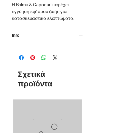
Η Balma & Capoduri παρέχει
εγγύηση εφ' όρου ζωής για
κατασκευαστικά ελαττώματα.
Info
Υλικό: Βαμμένο μέταλλο με
επινικελωμένο φινίρισμα
Διαστάσεις κουτιού: 15.4 x 8.7 x 1.6
cm
Σχετικά
προϊόντα