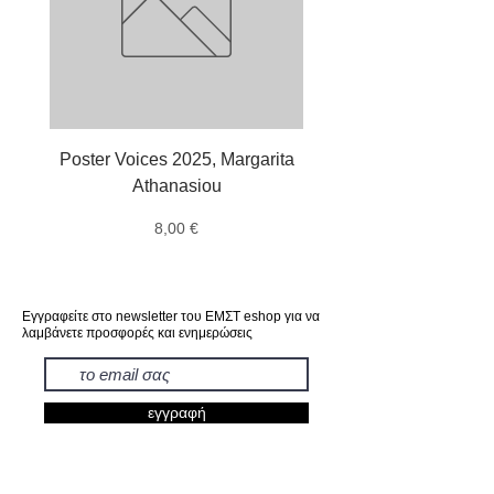
Poster Voices 2025, Margarita
Tote τσάντα, χταπό
Athanasiou
Αλέξανδρος Μαγκαν
Τιμή
8,00 €
Εγγραφείτε στο newsletter του ΕΜΣΤ eshop για να
λαμβάνετε προσφορές και ενημερώσεις
εγγραφή