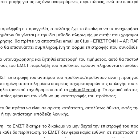
επιστροφής για τις ως άνω αναφερόμενες περιπτώσεις, ενώ του επιστρέφ
αρελήφθη η παραγγελία, ο πελάτης έχει το δικαίωμα να υπαναχωρήσε
άτων θα γίνεται με την ίδια μέθοδο πληρωμής με αυτήν που χρησιμοπο
ρησης, θα πρέπει να αποστείλει email με θέμα «ΕΠΙΣΤΡΟΦΗ – ΑΡ. ΠΑ
ο θα επισυνάπτει συμπληρωμένη τη φόρμα επιστροφής που συνοδεύει 
α υπαναχώρησης και ζητηθεί επιστροφή του τιμήματος, αυτό θα πιστωθ
ρους του ΕΜΣΤ παραλαβή του προϊόντος εφόσον πληρούνται οι ακόλο
ΜΣΤ επιστροφή του αντιτίμου του προϊόντος/προϊόντων είναι η προη
τημένη αποστολή μέσω εταιρείας ταχυμεταφορών της επιλογής του κα
α ηλεκτρονικού ταχυδρομείου από το
eshop@emst.gr
. Το σχετικό κόστ
οποίος φέρει και τον κίνδυνο μη καταστροφής του προϊόντος.
α θα πρέπει να είναι σε αρίστη κατάσταση, απολύτως άθικτα, εντός τ
ή την αντίστοιχη απόδειξη λιανικής.
, το ΕΜΣΤ διατηρεί το δικαίωμα να μην δεχτεί την επιστροφή του προ
ε κάθε δε περίπτωση, το ΕΜΣΤ δεν φέρει καμία ευθύνη σε περίπτωση 