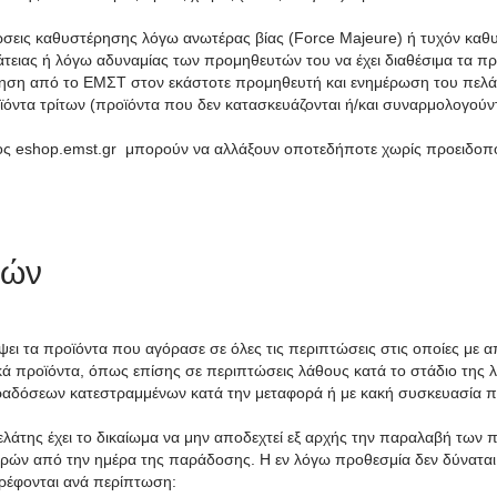
τώσεις καθυστέρησης λόγω ανωτέρας βίας (Force Majeure) ή τυχόν καθ
ράτειας ή λόγω αδυναμίας των προμηθευτών του να έχει διαθέσιμα τα 
νηση από το ΕΜΣΤ στον εκάστοτε προμηθευτή και ενημέρωση του πελά
ϊόντα τρίτων (προϊόντα που δεν κατασκευάζονται ή/και συναρμολογούν
τος eshop.emst.gr μπορούν να αλλάξουν οποτεδήποτε χωρίς προειδοπ
φών
έψει τα προϊόντα που αγόρασε σε όλες τις περιπτώσεις στις οποίες με
 προϊόντα, όπως επίσης σε περιπτώσεις λάθους κατά το στάδιο της λ
ραδόσεων κατεστραμμένων κατά την μεταφορά ή με κακή συσκευασία π
ελάτης έχει το δικαίωμα να μην αποδεχτεί εξ αρχής την παραλαβή των 
ερών από την ημέρα της παράδοσης. Η εν λόγω προθεσμία δεν δύναται
τρέφονται ανά περίπτωση: