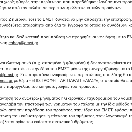
 χωρίς φθορές στην περίπτωση που παραδόθηκαν λανθασμένα προϊ
αν από τον πελάτη σε περίπτωση ελλαττωματικών προϊόντων
ός 2 ημερών, τότε το ΕΜΣΤ δύναται να μην αποδεχτεί την επιστροφή. 
συνοδεύεται απαραίτητα από όλα τα έγγραφα τα οποία το συνόδευαν κα
αίτητο και διαδικαστική προϋπόθεση να προηγηθεί συνεννόηση με το
θυνση
eshop@emst.gr
.
ναι ελαττωματικό (π.χ. σπασμένο ή φθαρμένο) ή δεν ανταποκρίνεται σ
να το επιστρέψει στην έδρα του ΕΜΣΤ μέσω της συνεργαζόμενης με τ
@emst.gr
. Στις παραπάνω αναφερόμενες περιπτώσεις, ο πελάτης θα α
mst.gr
με θέμα «ΕΠΙΣΤΡΟΦΗ – ΑΡ. ΠΑΡΑΓΓΕΛΙΑΣ*», στο οποίο θα επ
της παραγγελίας του και φωτογραφίες του προϊόντος.
πάντηση του ανωτέρω μηνύματος ηλεκτρονικού ταχυδρομείου του vouche
ναλάβει την επιστροφή των χρημάτων του πελάτη με την ίδια μέθοδο
μερών από την παράδοση του προϊόντος στην έδρα του ΕΜΣΤ, εφόσον 
πτωση που καθυστερήσει η πίστωση του τιμήματος στον λογαριασμό τ
υσ)λειτουργίας του εκάστοτε πιστωτικού ιδρύματος.