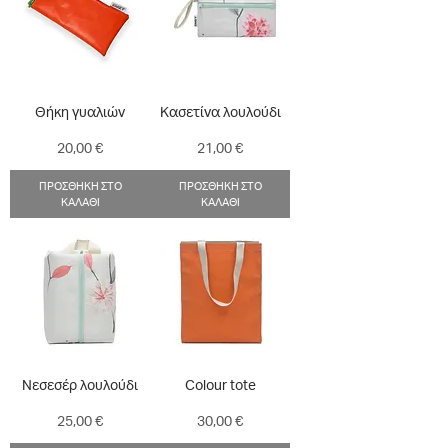
Θήκη γυαλιών
Κασετίνα λουλούδι
Τιμή
Τιμή
20,00 €
21,00 €
ΠΡΟΣΘΗΚΗ ΣΤΟ
ΠΡΟΣΘΗΚΗ ΣΤΟ
ΚΑΛΑΘΙ
ΚΑΛΑΘΙ
Νεσεσέρ λουλούδι
Colour tote
Τιμή
Τιμή
25,00 €
30,00 €