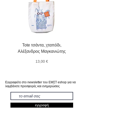
Tote τσάντα, χταπόδι,
Αγγελιοφόροι, ταχυδρ
Αλέξανδρος Μαγκανιώτης
οιωνοί, μοιρολογητές, 
Τιμή
13,00 €
Εγγραφείτε στο newsletter του ΕΜΣΤ eshop για να
λαμβάνετε προσφορές και ενημερώσεις
εγγραφή