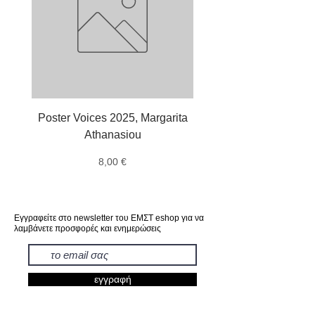
Poster Voices 2025, Margarita
Tote τσάντα, χταπό
Athanasiou
Αλέξανδρος Μαγκαν
Τιμή
8,00 €
Εγγραφείτε στο newsletter του ΕΜΣΤ eshop για να
λαμβάνετε προσφορές και ενημερώσεις
εγγραφή