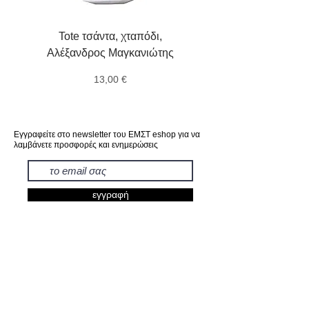
Tote τσάντα, χταπόδι,
Αγγελιοφόροι, ταχυδρ
Αλέξανδρος Μαγκανιώτης
οιωνοί, μοιρολογητές, 
Τιμή
13,00 €
Εγγραφείτε στο newsletter του ΕΜΣΤ eshop για να
λαμβάνετε προσφορές και ενημερώσεις
εγγραφή
ΕΚΘΕΣΕΙΣ