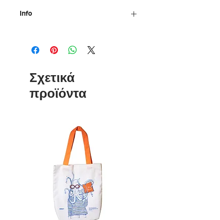
Info
Υλικό: Πορσελάνη
Χωρητικότητα: 300 ml
Διαστάσεις: 8 x 9.6 cm
Οδηγίες Φροντίδας: Κατάλληλη για
Σχετικά
πλυντήριο πιάτων και φούρνο
μικροκυμάτων
προϊόντα